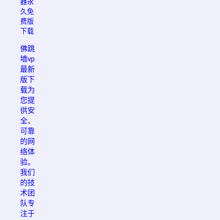
器永
久免
费版
下载
佛跳
墙vp
最新
版下
载为
您提
供安
全、
可靠
的网
络体
验。
我们
的技
术团
队专
注于