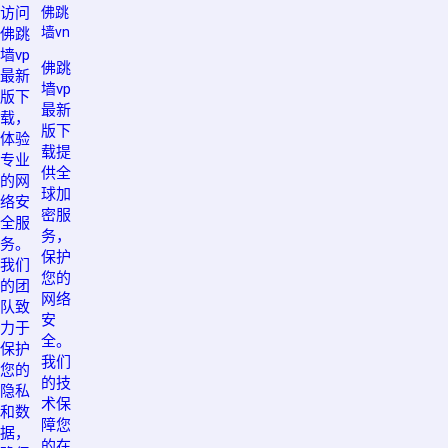
访问
佛跳
墙vn
佛跳
墙vp
佛跳
最新
墙vp
版下
最新
载，
版下
体验
载提
专业
供全
的网
球加
络安
密服
全服
务，
务。
保护
我们
您的
的团
网络
队致
安
力于
全。
保护
我们
您的
的技
隐私
术保
和数
障您
据，
的在