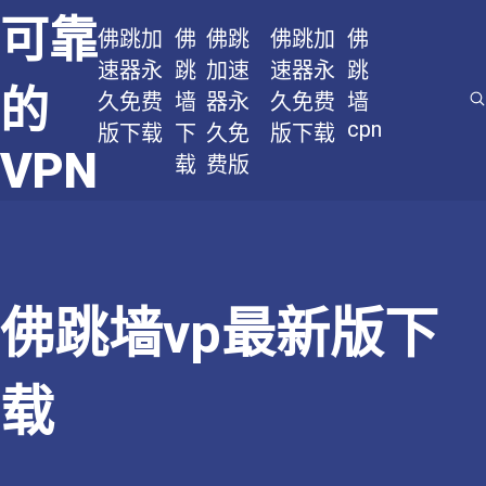
可靠
佛跳加
佛
佛跳
佛跳加
佛
速器永
跳
加速
速器永
跳
的
久免费
墙
器永
久免费
墙
cpn
版下载
下
久免
版下载
VPN
载
费版
佛跳墙vp最新版下
载