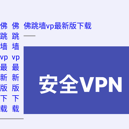
佛
佛
佛跳墙vp最新版下载
跳
跳
墙
墙
vp
vp
最
最
新
新
版
版
下
下
载
载