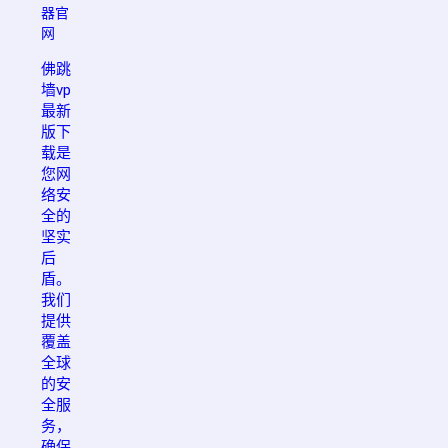
器官
网
佛跳
墙vp
最新
版下
载是
您网
络安
全的
坚实
后
盾。
我们
提供
覆盖
全球
的安
全服
务，
确保