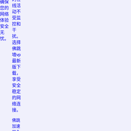
确保
线活
您的
动不
网络
受监
体验
控和
安全
干
无
扰。
忧。
选择
佛跳
墙vp
最新
版下
载，
享受
安全
稳定
的网
络连
接。
佛跳
加速