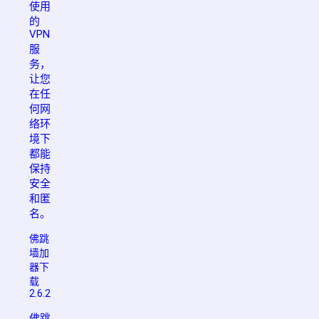
使用
的
VPN
服
务，
让您
在任
何网
络环
境下
都能
保持
安全
和匿
名。
佛跳
墙加
器下
载
2.6.2
佛跳