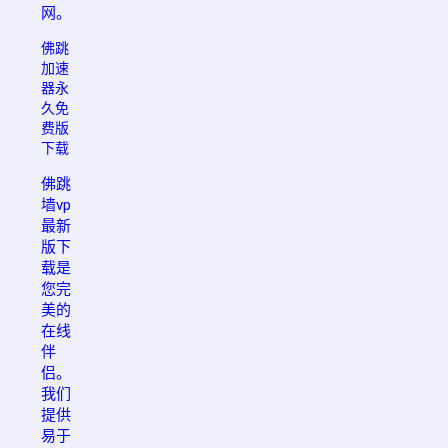
网。
佛跳
加速
器永
久免
费版
下载
佛跳
墙vp
最新
版下
载是
您完
美的
在线
伴
侣。
我们
提供
易于